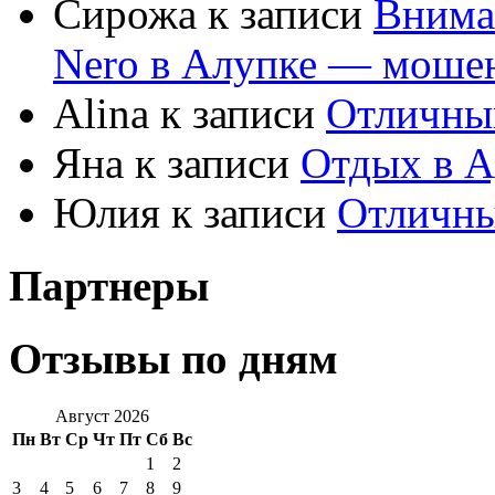
Сирожа к записи
Внима
Nero в Алупке — моше
Alina к записи
Отличны
Яна к записи
Отдых в А
Юлия к записи
Отличны
Партнеры
Отзывы по дням
Август 2026
Пн
Вт
Ср
Чт
Пт
Сб
Вс
1
2
3
4
5
6
7
8
9