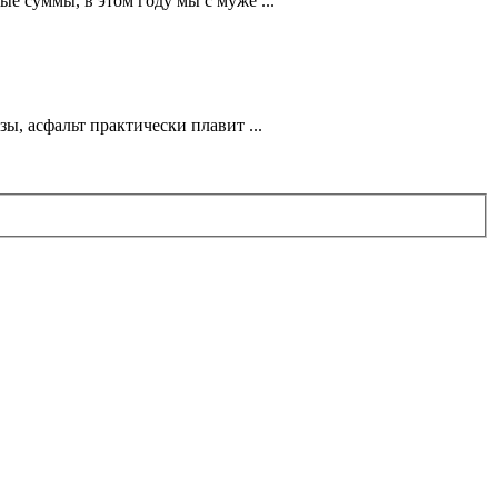
е суммы, в этом году мы с муже ...
ы, асфальт практически плавит ...