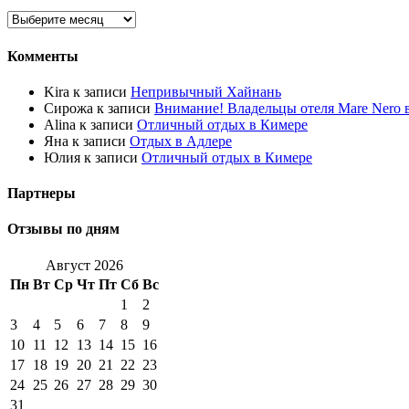
Комменты
Kira к записи
Непривычный Хайнань
Сирожа к записи
Внимание! Владельцы отеля Mare Nero
Alina к записи
Отличный отдых в Кимере
Яна к записи
Отдых в Адлере
Юлия к записи
Отличный отдых в Кимере
Партнеры
Отзывы по дням
Август 2026
Пн
Вт
Ср
Чт
Пт
Сб
Вс
1
2
3
4
5
6
7
8
9
10
11
12
13
14
15
16
17
18
19
20
21
22
23
24
25
26
27
28
29
30
31