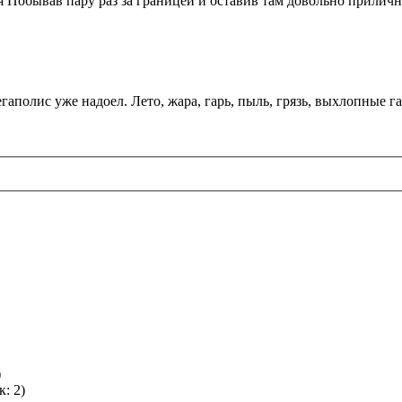
 Побывав пару раз за границей и оставив там довольно приличны
олис уже надоел. Лето, жара, гарь, пыль, грязь, выхлопные газ
)
: 2)