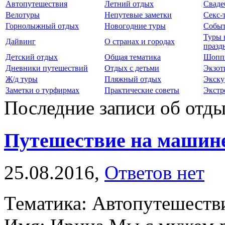
Автопутешествия
Летний отдых
Сваде
Велотуры
Непутевые заметки
Секс-
Горнолыжный отдых
Новогодние туры
Событ
Туры 
Дайвинг
О странах и городах
празд
Детский отдых
Общая тематика
Шопп
Дневники путешествий
Отдых с детьми
Экзот
Ж/д туры
Пляжный отдых
Экску
Заметки о турфирмах
Практические советы
Экстр
Последние записи об отды
Путешествие на машин
25.08.2016,
Ответов нет
Тематика: Автопутешеств