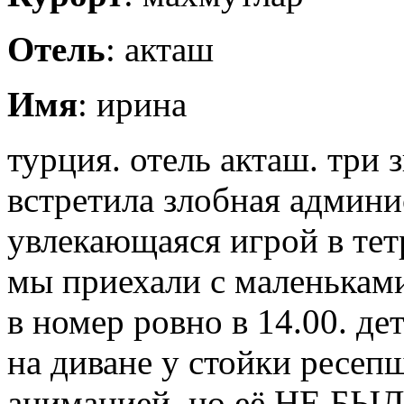
Отель
: акташ
Имя
: ирина
турция. отель акташ. три з
встретила злобная админи
увлекающаяся игрой в тет
мы приехали с маленьками
в номер ровно в 14.00. де
на диване у стойки ресеп
анимацией, но её НЕ БЫЛ