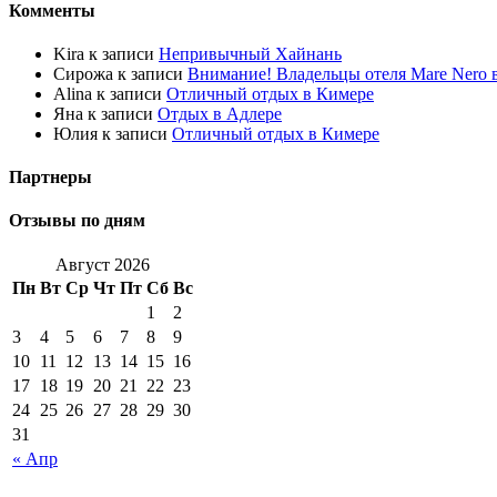
Комменты
Kira к записи
Непривычный Хайнань
Сирожа к записи
Внимание! Владельцы отеля Mare Nero
Alina к записи
Отличный отдых в Кимере
Яна к записи
Отдых в Адлере
Юлия к записи
Отличный отдых в Кимере
Партнеры
Отзывы по дням
Август 2026
Пн
Вт
Ср
Чт
Пт
Сб
Вс
1
2
3
4
5
6
7
8
9
10
11
12
13
14
15
16
17
18
19
20
21
22
23
24
25
26
27
28
29
30
31
« Апр