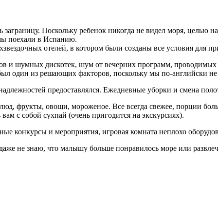
ь заграницу. Поскольку ребенок никогда не видел моря, целью н
мы поехали в Испанию.
ехзвездочных отелей, в котором были созданы все условия для 
бов и шумных дискотек, шум от вечерних программ, проводимых 
был один из решающих факторов, поскольку мы по-английски не 
длежностей предоставлялся. Ежедневные уборки и смена полот
блюд, фрукты, овощи, мороженое. Все всегда свежее, порции бол
 вам с собой сухпай (очень пригодится на экскурсиях).
ичные конкурсы и мероприятия, игровая комната неплохо оборудов
 даже не знаю, что малышу больше понравилось море или развлеч