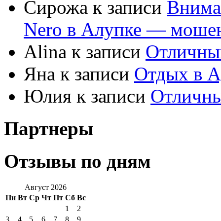
Сирожа к записи
Внима
Nero в Алупке — моше
Alina к записи
Отличны
Яна к записи
Отдых в А
Юлия к записи
Отличны
Партнеры
Отзывы по дням
Август 2026
Пн
Вт
Ср
Чт
Пт
Сб
Вс
1
2
3
4
5
6
7
8
9